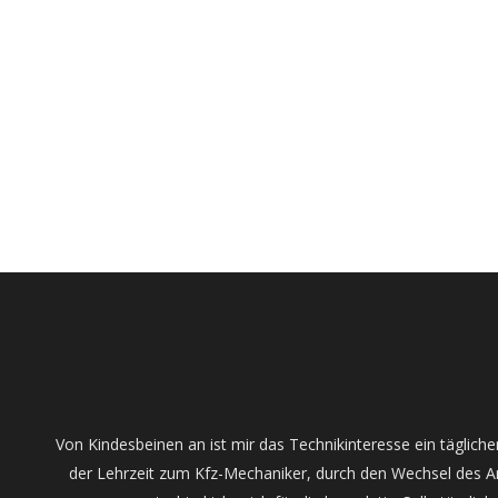
Von Kindesbeinen an ist mir das Technikinteresse ein täglicher
der Lehrzeit zum Kfz-Mechaniker, durch den Wechsel des A