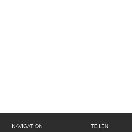
“Nur weil Sie 
werden
NAVIGATION
TEILEN