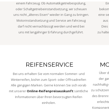
einem Fahrzeug. Ob Automatikgetriebespülung,
Ei
oder Schaltgetriebeinstandsetzung, wir scheuen
bekomm
uns nicht „älteres Eisen“ wieder in Gang zu bringen.
eine se
Motorinstandsetzung und Service am Fahrzeug
aus
darf nicht vernachlässigt werden und wird bei 
Dies 
uns mit langjähriger Erfahrung durchgeführt.
zu halt
 REIFENSERVICE
MO
Über d
Bei uns erhalten Sie vom normalen Sommer- und
der ga
Winterreifen, bishin zum Sport- oder Offroadreifen
nachhaltig 
Alle gängigen Marken. Gerne können Sie sich vorab 
zu schützen
mit unserer 
Online-Reifenpreisauskunft
sämtliche
des Brennr
Informationen über Ihren bevorzugten Reifen 
erleich
einholen.
Komponenten